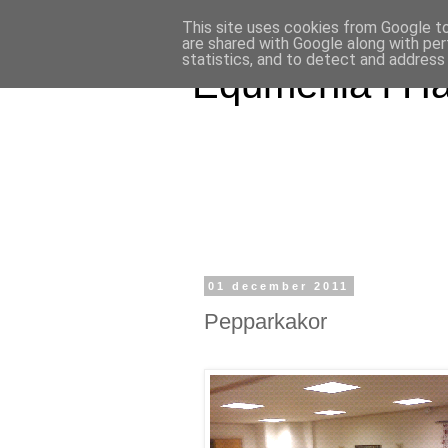
This site uses cookies from Google to 
are shared with Google along with per
statistics, and to detect and address
Equmenia i H
01 december 2011
Pepparkakor