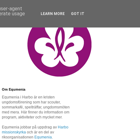
 user-agent
nerate usage
LEARN MORE
GOT IT
Om Equmenia
Equmenia i Harbo är en kristen
ungdomsförening som har scouter,
sommarkafé, spelträffar, ungdomsmöten
med mera. Här finner du information om
program, aktiviteter och mycket mer.
Equmenia jobbar på uppdrag av
Harbo
missionskyrka
och är en del av
riksorganisationen
Equmenia
.