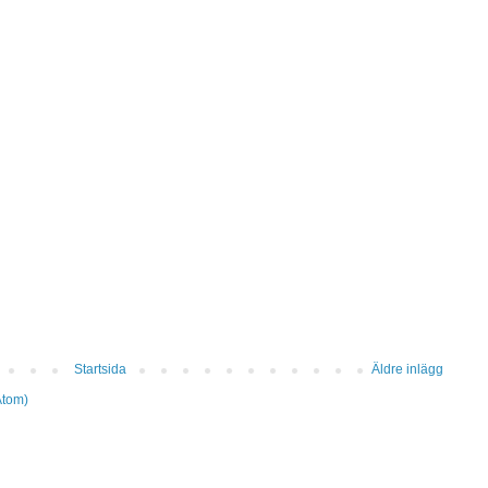
Startsida
Äldre inlägg
Atom)