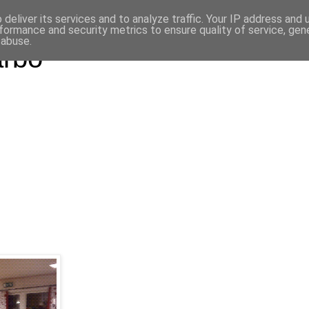
deliver its services and to analyze traffic. Your IP address and
formance and security metrics to ensure quality of service, ge
 abuse.
arbo