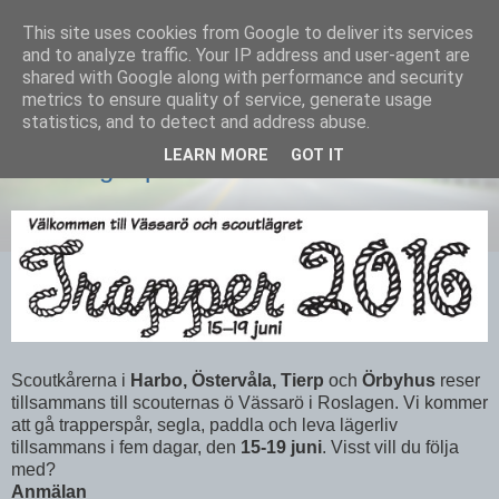
This site uses cookies from Google to deliver its services
Equmenia i Harbo
and to analyze traffic. Your IP address and user-agent are
shared with Google along with performance and security
metrics to ensure quality of service, generate usage
statistics, and to detect and address abuse.
22 APRIL 2016
LEARN MORE
GOT IT
Scoutläger på Vässarö!
Scoutkårerna i
Harbo, Östervåla, Tierp
och
Örbyhus
reser
tillsammans till scouternas ö Vässarö i Roslagen. Vi kommer
att gå trapperspår, segla, paddla och leva lägerliv
tillsammans i fem dagar, den
15-19 juni
. Visst vill du följa
med?
Anmälan