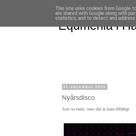
This site uses cookies from Google to 
are shared with Google along with per
statistics, and to detect and address
Equmenia i H
31 december 2011
Nyårsdisco
Just nu twist, men det är bara tillfälligt.