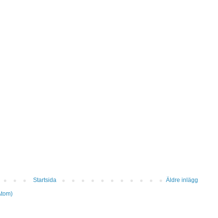
Startsida
Äldre inlägg
Atom)