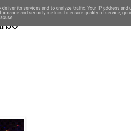
deliver its services and to analyze traffic. Your IP address and
formance and security metrics to ensure quality of service, ge
 abuse.
arbo