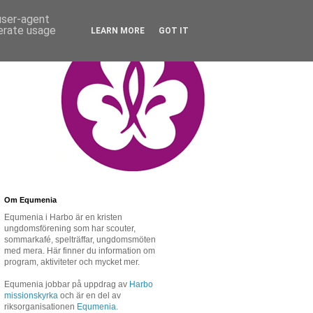
 user-agent
nerate usage
LEARN MORE
GOT IT
Om Equmenia
Equmenia i Harbo är en kristen
ungdomsförening som har scouter,
sommarkafé, spelträffar, ungdomsmöten
med mera. Här finner du information om
program, aktiviteter och mycket mer.
Equmenia jobbar på uppdrag av
Harbo
missionskyrka
och är en del av
riksorganisationen
Equmenia
.