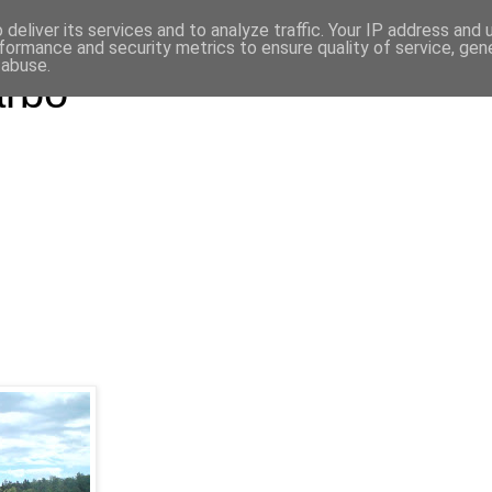
deliver its services and to analyze traffic. Your IP address and
formance and security metrics to ensure quality of service, ge
 abuse.
arbo