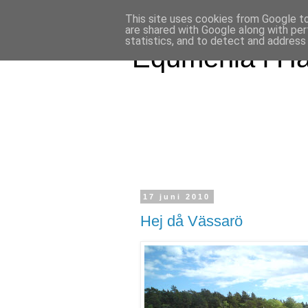
This site uses cookies from Google to 
are shared with Google along with per
statistics, and to detect and address
Equmenia i H
17 juni 2010
Hej då Vässarö