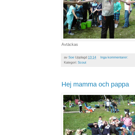
Avtäckas
av
Soe
Upplagd
13:14
Inga kommentarer:
Kategori:
Scout
Hej mamma och pappa