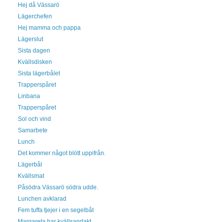
Hej då Vässarö
Lägerchefen
Hej mamma och pappa
Lägerslut
Sista dagen
Kvällsdisken
Sista lägerbålet
Trapperspåret
Linbana
Trapperspåret
Sol och vind
Samarbete
Lunch
Det kommer något blött uppifrån.
Lägerbål
Kvällsmat
Påsödra Vässarö södra udde.
Lunchen avklarad
Fem tuffa tjejer i en segelbåt
Margareta har kvällsandakt