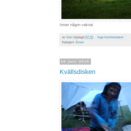
Innan någon vaknat.
av
Soe
Upplagd
07:15
Inga kommentarer:
Kategori:
Scout
16 juni 2010
Kvällsdisken