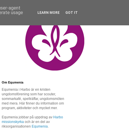
 user-agent
nerate usage
LEARN MORE
GOT IT
Om Equmenia
Equmenia i Harbo är en kristen
ungdomsförening som har scouter,
sommarkafé, spelträffar, ungdomsmöten
med mera. Här finner du information om
program, aktiviteter och mycket mer.
Equmenia jobbar på uppdrag av
Harbo
missionskyrka
och är en del av
riksorganisationen
Equmenia
.