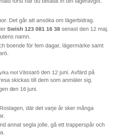
ld först när du betalat in din lägeravgift.
or. Det går att ansöka om lägerbidrag.
ler
Swish 123 081 16 38
senast den 12 maj.
outens namn.
 och boende för fem dagar, lägermärke samt
arö.
Vässarö den 12 juni. Avfärd på
kyrka mot
resa skickas till dem som anmäler sig.
agen den 16 juni.
 Roslagen, där det varje år sker många
ar.
 annat segla jolle, gå ett trapperspår och
a.