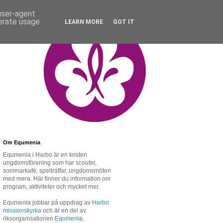
 user-agent
nerate usage
LEARN MORE
GOT IT
Om Equmenia
Equmenia i Harbo är en kristen
ungdomsförening som har scouter,
sommarkafé, spelträffar, ungdomsmöten
med mera. Här finner du information om
program, aktiviteter och mycket mer.
Equmenia jobbar på uppdrag av
Harbo
missionskyrka
och är en del av
riksorganisationen
Equmenia
.