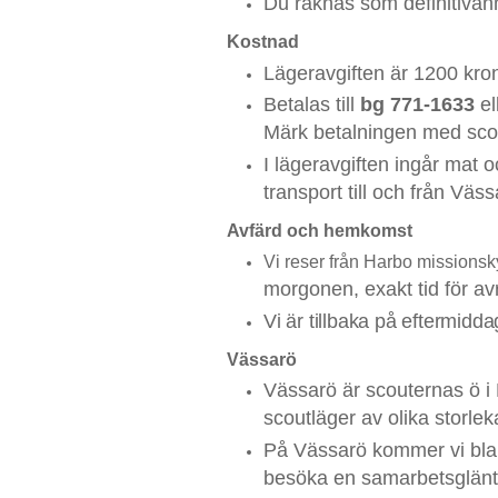
Du räknas som definitivanmä
Kostnad
Lägeravgiften är 1200 kron
Betalas till
bg 771-1633
el
Märk betalningen med sc
I lägeravgiften ingår mat
transport till och från Väss
Avfärd och hemkomst
Vi reser från Harbo missions
morgonen, exakt tid för av
Vi är tillbaka på eftermidd
Vässarö
Vässarö är scouternas ö i
scoutläger av olika storlek
På Vässarö kommer vi bland
besöka en samarbetsglänt