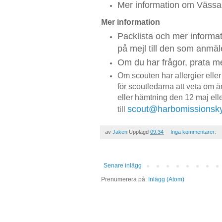
Mer information om Vässar
Mer information
Packlista och mer informa
på mejl till den som anmäle
Om du har frågor, prata m
Om scouten har allergier elle
för scoutledarna att veta om 
eller hämtning den 12 maj elle
scout@harbomissionsky
till
av
Jaken
Upplagd
09:34
Inga kommentarer:
Senare inlägg
Prenumerera på:
Inlägg (Atom)