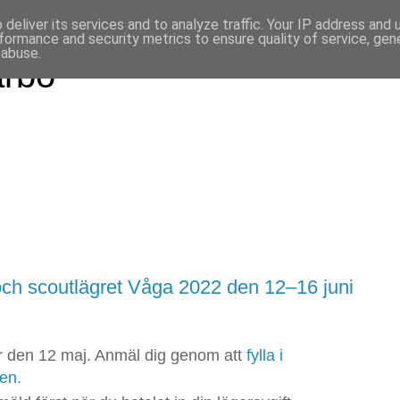
deliver its services and to analyze traffic. Your IP address and
formance and security metrics to ensure quality of service, ge
 abuse.
arbo
ch scoutlägret Våga 2022 den 12–16 juni
 den 12 maj. Anmäl dig genom att
fylla i
ken
.