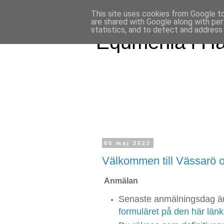
This site uses cookies from Google to 
are shared with Google along with per
statistics, and to detect and address
Equmenia i H
05 maj 2022
Välkommen till Vässarö o
Anmälan
Senaste anmälningsdag är
formuläret på den här län