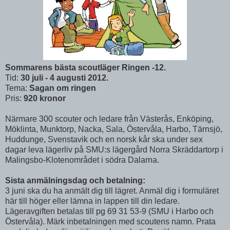
Sommarens bästa scoutläger Ringen -12.
Tid:
30 juli - 4 augusti 2012.
Tema:
Sagan om ringen
Pris:
920 kronor
Närmare 300 scouter och ledare från Västerås, Enköping,
Möklinta, Munktorp, Nacka, Sala, Östervåla, Harbo, Tärnsjö,
Huddunge, Svenstavik och en norsk kår ska under sex
dagar leva lägerliv på SMU:s lägergård Norra Skräddartorp i
Malingsbo-Klotenområdet i södra Dalarna.
Sista anmälningsdag och betalning:
3 juni ska du ha anmält dig till lägret. Anmäl dig i formuläret
här till höger eller lämna in lappen till din ledare.
Lägeravgiften betalas till pg 69 31 53-9 (SMU i Harbo och
Östervåla). Märk inbetalningen med scoutens namn. Prata