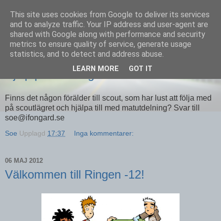
This site uses cookies from Google to deliver its services
Equmenia i Harbo
and to analyze traffic. Your IP address and user-agent are
shared with Google along with performance and security
metrics to ensure quality of service, generate usage
statistics, and to detect and address abuse.
24 MAJ 2012
LEARN MORE
GOT IT
Hjälp på scoutlägret
Finns det någon förälder till scout, som har lust att följa med
på scoutlägret och hjälpa till med matutdelning? Svar till
soe@ifongard.se
Soe
Upplagd
17:37
Inga kommentarer:
06 MAJ 2012
Välkommen till Ringen -12!