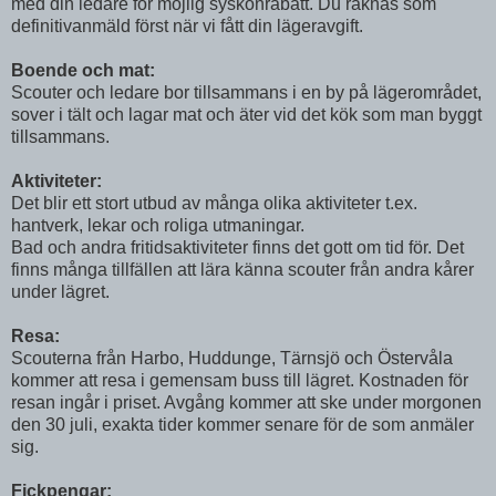
med din ledare för möjlig syskonrabatt. Du räknas som
definitivanmäld först när vi fått din lägeravgift.
Boende och mat:
Scouter och ledare bor tillsammans i en by på lägerområdet,
sover i tält och lagar mat och äter vid det kök som man byggt
tillsammans.
Aktiviteter:
Det blir ett stort utbud av många olika aktiviteter t.ex.
hantverk, lekar och roliga utmaningar.
Bad och andra fritidsaktiviteter finns det gott om tid för. Det
finns många tillfällen att lära känna scouter från andra kårer
under lägret.
Resa:
Scouterna från Harbo, Huddunge, Tärnsjö och Östervåla
kommer att resa i gemensam buss till lägret. Kostnaden för
resan ingår i priset. Avgång kommer att ske under morgonen
den 30 juli, exakta tider kommer senare för de som anmäler
sig.
Fickpengar: