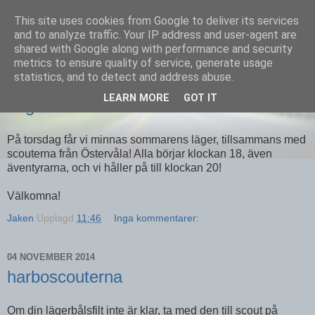
This site uses cookies from Google to deliver its services
Equmenia i Harbo
and to analyze traffic. Your IP address and user-agent are
shared with Google along with performance and security
metrics to ensure quality of service, generate usage
statistics, and to detect and address abuse.
19 NOVEMBER 2014
LEARN MORE
GOT IT
Lägereko
På torsdag får vi minnas sommarens läger, tillsammans med
scouterna från Östervåla! Alla börjar klockan 18, även
äventyrarna, och vi håller på till klockan 20!
Välkomna!
Jaken
Upplagd
11:46
Inga kommentarer:
04 NOVEMBER 2014
harboscouterna
Om din lägerbålsfilt inte är klar, ta med den till scout på