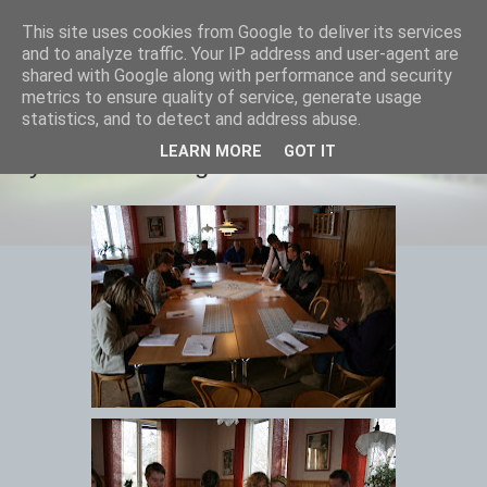
This site uses cookies from Google to deliver its services
Equmenia i Harbo
and to analyze traffic. Your IP address and user-agent are
shared with Google along with performance and security
metrics to ensure quality of service, generate usage
statistics, and to detect and address abuse.
31 JANUARI 2010
LEARN MORE
GOT IT
Ny SMU-förening bildad