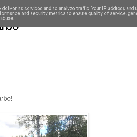
deliver its services and to analyze traffic. Your IP address and
formance and security metrics to ensure quality of service, ge
 abuse.
arbo
rbo!