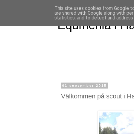
This site uses cookies from Google to 
are shared with Google along with per
statistics, and to detect and address
Equmenia i H
01 september 2015
Välkommen på scout i Ha