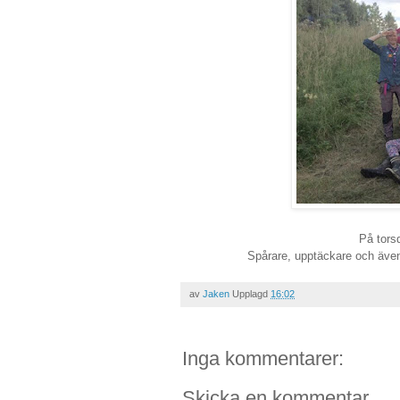
På torsd
Spårare, upptäckare och ävent
av
Jaken
Upplagd
16:02
Inga kommentarer:
Skicka en kommentar