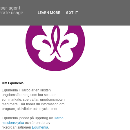
 user-agent
nerate usage
LEARN MORE
GOT IT
Om Equmenia
Equmenia i Harbo är en kristen
ungdomsförening som har scouter,
sommarkafé, spelträffar, ungdomsmöten
med mera. Här finner du information om
program, aktiviteter och mycket mer.
Equmenia jobbar på uppdrag av
Harbo
missionskyrka
och är en del av
riksorganisationen
Equmenia
.