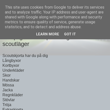
This site uses cookies from Google to deliver its services
Equmenia i Harbo
and to analyze traffic. Your IP address and user-agent are
shared with Google along with performance and security
metrics to ensure quality of service, generate usage
statistics, and to detect and address abuse.
17 JULI 2012
LEARN MORE
GOT IT
Lämpliga saker i packningen till
scoutläger
Scoutskjorta har du på dig
Långbyxor
Kortbyxor
Underkläder
Skor
Handskar
Mössa
Jacka
Regnkläder
Stövlar
Tröja
Extraskjorta