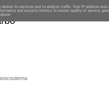
deliver its services and to analyze traffic. Your IP address and
formance and security metrics to ensure quality of service, ge
 abuse.
arbo
rboscouterna