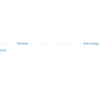
Startsida
Äldre inlägg
Atom)