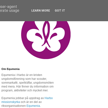
 user-agent
nerate usage
LEARN MORE
GOT IT
Om Equmenia
Equmenia i Harbo är en kristen
ungdomsförening som har scouter,
sommarkafé, spelträffar, ungdomsmöten
med mera. Här finner du information om
program, aktiviteter och mycket mer.
Equmenia jobbar på uppdrag av
Harbo
missionskyrka
och är en del av
riksorganisationen
Equmenia
.