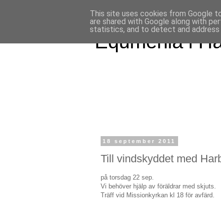
This site uses cookies from Google to 
are shared with Google along with per
statistics, and to detect and address
Equmenia i H
18 september 2011
Till vindskyddet med Ha
på torsdag 22 sep.
Vi behöver hjälp av föräldrar med skjuts.
Träff vid Missionkyrkan kl 18 för avfärd.