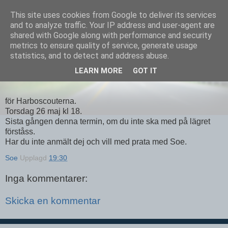
This site uses cookies from Google to deliver its services
Equmenia i Harbo
and to analyze traffic. Your IP address and user-agent are
shared with Google along with performance and security
metrics to ensure quality of service, generate usage
statistics, and to detect and address abuse.
25 MAJ 2011
LEARN MORE
GOT IT
Slutminut
för Harboscouterna.
Torsdag 26 maj kl 18.
Sista gången denna termin, om du inte ska med på lägret
förståss.
Har du inte anmält dej och vill med prata med Soe.
Soe
Upplagd
19:30
Inga kommentarer:
Skicka en kommentar