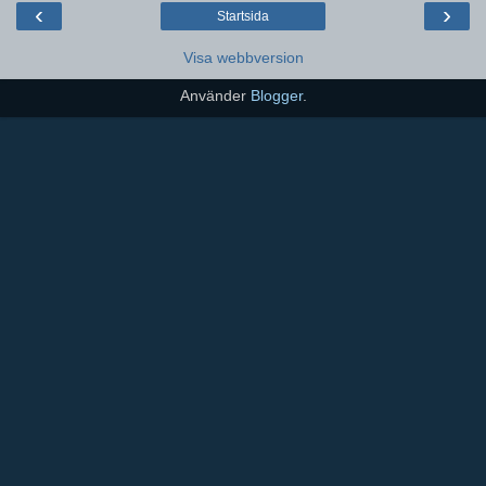
‹
›
Startsida
Visa webbversion
Använder
Blogger
.