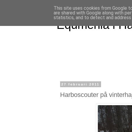
This site uses cookies from Google to 
are shared with Google along with per
statistics, and to detect and address
Equmenia i H
27 februari 2011
Harboscouter på vinterha