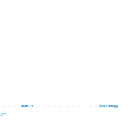
Startsida
Äldre inlägg
Atom)