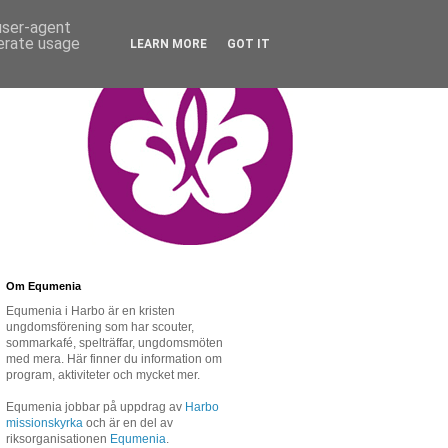
 user-agent
nerate usage
LEARN MORE
GOT IT
Om Equmenia
Equmenia i Harbo är en kristen
ungdomsförening som har scouter,
sommarkafé, spelträffar, ungdomsmöten
med mera. Här finner du information om
program, aktiviteter och mycket mer.
Equmenia jobbar på uppdrag av
Harbo
missionskyrka
och är en del av
riksorganisationen
Equmenia
.