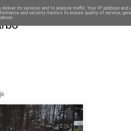
deliver its services and to analyze traffic. Your IP address and
formance and security metrics to ensure quality of service, ge
 abuse.
arbo
jk