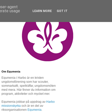
 user-agent
nerate usage
LEARN MORE
GOT IT
Om Equmenia
Equmenia i Harbo är en kristen
ungdomsförening som har scouter,
sommarkafé, spelträffar, ungdomsmöten
med mera. Här finner du information om
program, aktiviteter och mycket mer.
Equmenia jobbar på uppdrag av
Harbo
missionskyrka
och är en del av
riksorganisationen
Equmenia
.