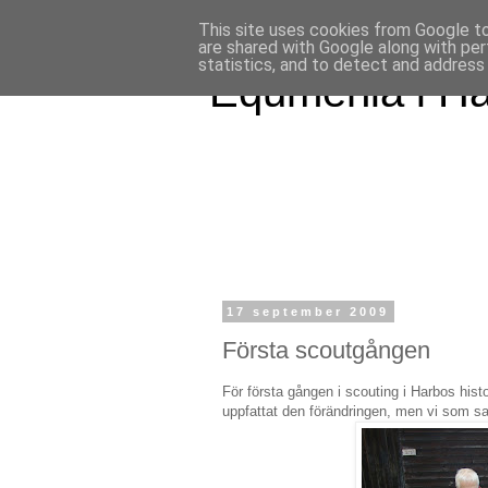
This site uses cookies from Google to 
are shared with Google along with per
statistics, and to detect and address
Equmenia i H
17 september 2009
Första scoutgången
För första gången i scouting i Harbos hist
uppfattat den förändringen, men vi som s