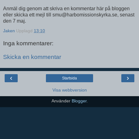
Anmäl dig genom att skriva en kommentar här på bloggen
eller skicka ett mejl till smu@harbomissionskyrka.se, senast
den 7 maj.
Jaken
Upplagd
13:10
Inga kommentarer:
Skicka en kommentar
‹
›
Startsida
Visa webbversion
Använder
Blogger
.