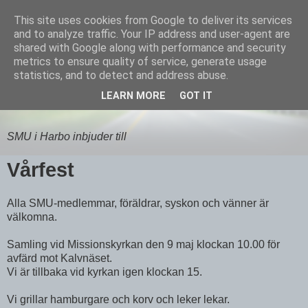
This site uses cookies from Google to deliver its services
Equmenia i Harbo
and to analyze traffic. Your IP address and user-agent are
shared with Google along with performance and security
metrics to ensure quality of service, generate usage
statistics, and to detect and address abuse.
12 APRIL 2009
LEARN MORE
GOT IT
Välkommen till Vårfest
SMU i Harbo inbjuder till
Vårfest
Alla SMU-medlemmar, föräldrar, syskon och vänner är
välkomna.
Samling vid Missionskyrkan den 9 maj klockan 10.00 för
avfärd mot Kalvnäset.
Vi är tillbaka vid kyrkan igen klockan 15.
Vi grillar hamburgare och korv och leker lekar.