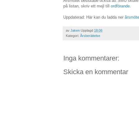
Årsmötet beslutade också att SMU skulle st
på listan, skriv ett mejl till
ordförande
.
Uppdaterad: Här kan du ladda ner
årsmöte
av
Jaken
Upplagd
18:06
Kategori:
Årsberättelse
Inga kommentarer:
Skicka en kommentar