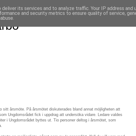
deliver its services and to analyze traffic. Your IP address and
formance and security metrics to ensure quality of service, ge
 abuse.
arbo
o sitt årsmöte. På årsmötet diskuterades bland annat möjligheten att
m Ungdomsrådet fick i uppdrag att undersöka vidare. Ledare valdes
ter i Ungdomsrådet byttes ut. Tio personer deltog i årsmötet, som
a.