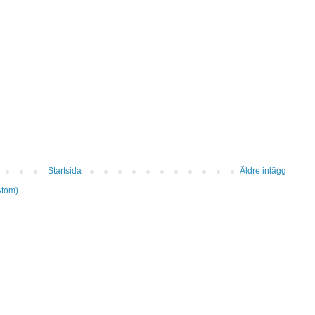
Startsida
Äldre inlägg
Atom)