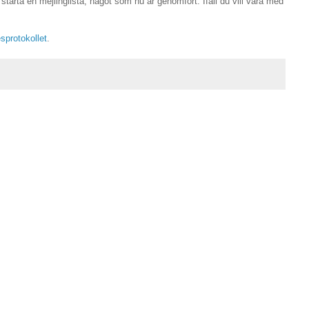
arta en mejlinglista, något som nu är genomfört. Ifall du vill vara med
sprotokollet
.