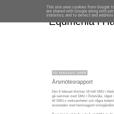
This site uses cookies from Google to 
are shared with Google along with per
statistics, and to detect and address
Equmenia i H
15 februari 2009
Årsmötesrapport
Den 6 februari klockan 19 höll SMU i Harb
gå samman med SMU i Östervåla, något so
till SMU:s verksamheter och några ledamö
avslutades med hemmagjord smörgåstårt