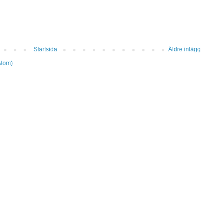
Startsida
Äldre inlägg
Atom)