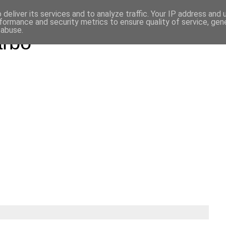
deliver its services and to analyze traffic. Your IP address and
formance and security metrics to ensure quality of service, ge
 abuse.
arbo