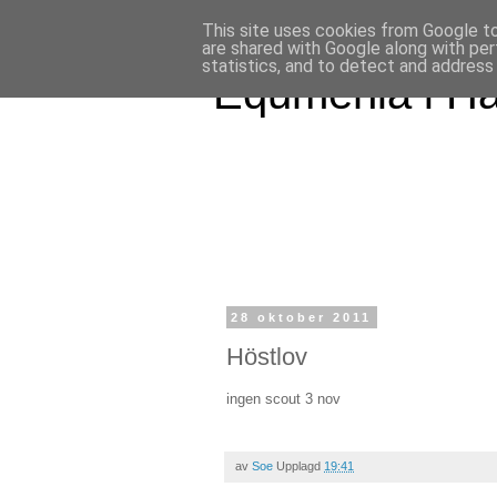
This site uses cookies from Google to 
are shared with Google along with per
statistics, and to detect and address
Equmenia i H
28 oktober 2011
Höstlov
ingen scout 3 nov
av
Soe
Upplagd
19:41