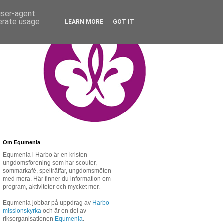
 user-agent
nerate usage
LEARN MORE
GOT IT
Om Equmenia
Equmenia i Harbo är en kristen
ungdomsförening som har scouter,
sommarkafé, spelträffar, ungdomsmöten
med mera. Här finner du information om
program, aktiviteter och mycket mer.
Equmenia jobbar på uppdrag av
Harbo
missionskyrka
och är en del av
riksorganisationen
Equmenia
.