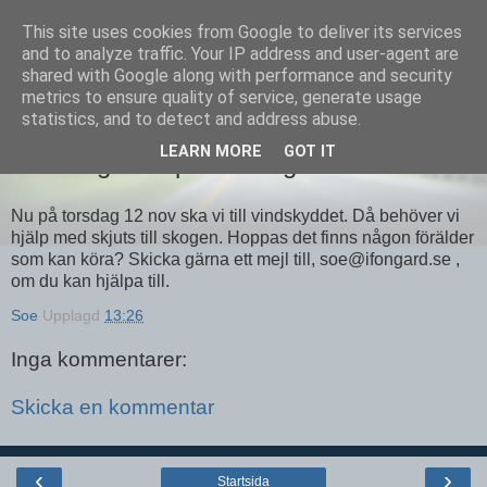
This site uses cookies from Google to deliver its services
Equmenia i Harbo
and to analyze traffic. Your IP address and user-agent are
shared with Google along with performance and security
metrics to ensure quality of service, generate usage
statistics, and to detect and address abuse.
08 NOVEMBER 2009
LEARN MORE
GOT IT
Scoutlägerbål på torsdag
Nu på torsdag 12 nov ska vi till vindskyddet. Då behöver vi
hjälp med skjuts till skogen. Hoppas det finns någon förälder
som kan köra? Skicka gärna ett mejl till, soe@ifongard.se ,
om du kan hjälpa till.
Soe
Upplagd
13:26
Inga kommentarer:
Skicka en kommentar
‹
›
Startsida